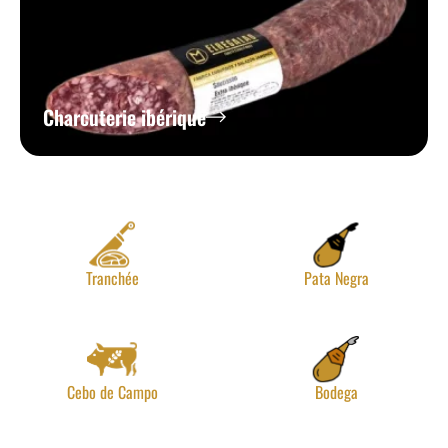
Charcuterie ibérique
Tranchée
Pata Negra
Cebo de Campo
Bodega